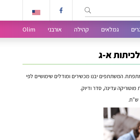
.facebook.com/ginotHair
שלח
רים
גמלאים
קהילה
אורבני
Olim
Use your Ivrit/ Sichon classes
JAC -jerusalem anglo adult center
לכיתות א-ג
מתפתח. המשתתפים יבנו מכשירים ומודלים שימושיים לפי
מוטוריקה עדינה, סדר ודיוק.