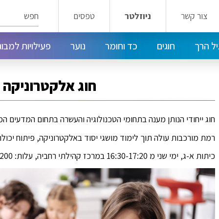
חפש
צור קשר
ניוזלטר
טפסים
ל הרך
חוגים
כד וחומר
נוער
פעילויות למבוג
חוגי ילדים במרכז טלביה - דרום רחביה
חוגים במרכז קהילתי קטמון קריית שמואל
מועדון הנוער הפלמ"ח 14
חוגים במרכז טלביה - דרום רחביה
חוג אלקטרוניקה 
חוג ייחודי הנותן מענה בתחומי הטכנולוגיה והעשרה בתחום המדעים ה
רמת מורכבות עולה תוך לימוד מושגי יסוד באלקטרוניקה, פיתוח יכולת 
כיתות א-ג, ימי שני מ 16:30-17:20 במרכז קהילתי רחביה, עלות: 200 ש"ח.