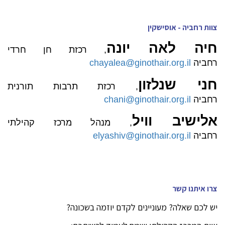
צוות רחביה - אוסישקין
חיה לאה יונה
, רכזת חן חרדי
רחביה
chayalea@ginothair.org.il
חני שנלזון
, רכזת תרבות תורנית
רחביה
chani@ginothair.org.il
אלישיב וויל
, מנהל מרכז קהילתי
רחביה
elyashiv@ginothair.org.il
צרו איתנו קשר
יש לכם שאלה? מעוניינים לקדם יוזמה בשכונה?