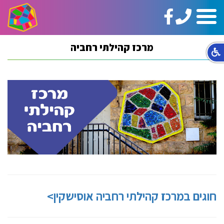
טלפון:
https://www.facebook.com/ginotHair
תפריט
02-
5664144
מרכז קהילתי רחביה
חוגים במרכז קהילתי רחביה אוסישקין>