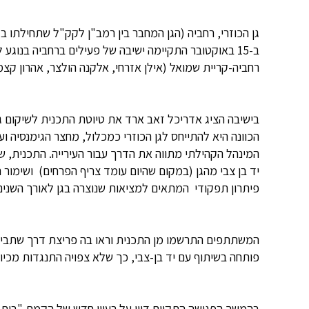
גן הכוזרי, רחביה (הגן המחבר בין רמב"ן לקק"ל שתחילתו בג
ב-15 באוקטובר התקיימה ישיבה של פעילים ברחביה בנוג
רחביה-קריית שמואל (אילן אזרחי, אלקנה הולצר, אהרון קצמן
בישיבה הציג אדריכל זאב ארד את טיוטת התכנית לשיקום גן 
הכוונה היא להתייחס לגן הכוזרי כמכלול, מחצר הגימנסיה ו
המינהל הקהילתי מתווה את הדרך עבור העירייה. התכנית, שע
יד בן צבי מהגן (במקום שהיום עומד צריף הפרחים) ושימו
פיתרון תפקודי המתאים למציאות שנוצרה בגן לאורך השנים 
פותחה בשיתוף עם יד בן-צבי, כך שלא צפויה התנגדות מכיוון
בהמשך הפגישה התקיים דיון על רעיון חדש של הקמת "בית ה