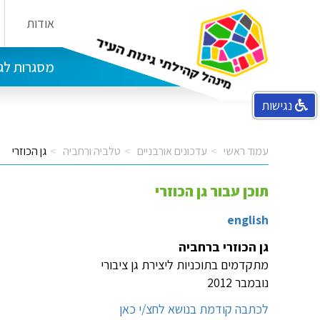
אודות
הבית בפלמ"ח מרכז קהילתי קטמון
בית יהודית מרכז קהילתי מושבות
מסגרות לגי
נגישות
עמוד ראשי
עדכונים אורבניים
טלביה ורחביה
גן הכוזרי
תוכן עבור גן הכוזרי
english
גן הכוזרי ברחביה
מתקדמים בתוכניות ליצירת גן ציבורי
נובמבר 2012
לכתבה קודמת בנושא לחצ/י כאן