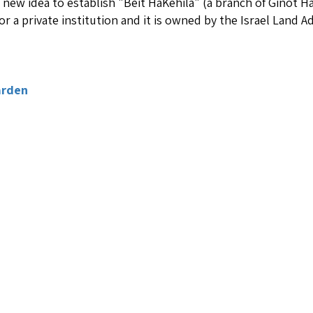
new idea to establish "Beit HaKehila" (a branch of Ginot Ha
nation for the lot is for a private institution and it is owned by the Israel 
arden