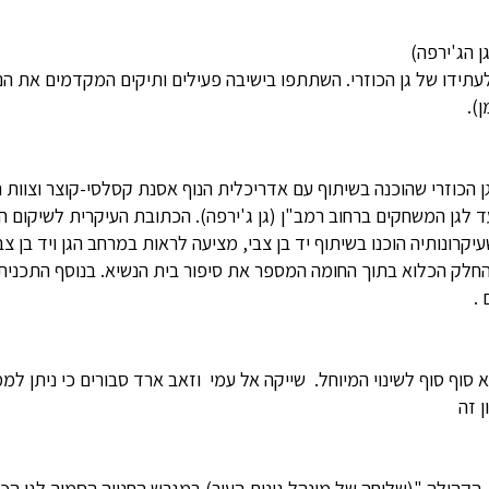
ן הג'ירפה)
ע לעתידו של גן הכוזרי. השתתפו בישיבה פעילים ותיקים המקדמים את 
).
הכוזרי שהוכנה בשיתוף עם אדריכלית הנוף אסנת קסלסי-קוצר וצוות תוש
עד לגן המשחקים ברחוב רמב"ן (גן ג'ירפה). הכתובת העיקרית לשיקום הג
יקרונותיה הוכנו בשיתוף יד בן צבי, מציעה לראות במרחב הגן ויד בן 
ר החלק הכלוא בתוך החומה המספר את סיפור בית הנשיא. בנוסף התכני
.
 זה
קהילה "(שלוחה של מינהל גינות העיר) במגרש החנייה הסמוך לגן הכוז