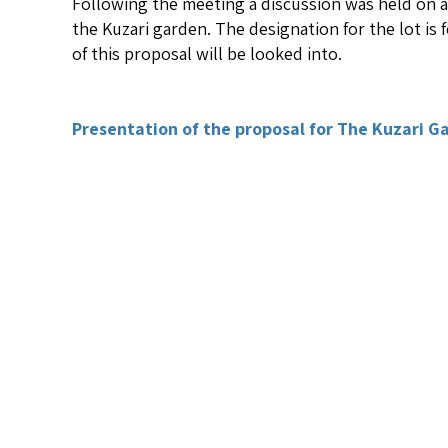
Following the meeting a discussion was held on a 
the Kuzari garden. The desig (מנהל מקרקעי ישראל). The feasibility
of this proposal will be looked into.
Presentation of the proposal for The Kuzari G