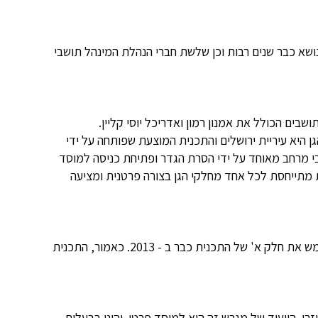
הנושא כבר שנים רבות וכן שלשת חברי הנהלת המינהל תושבי
בים הכולל את אמנון רמון ואדריכל יוסי קליין.
ן היא עיריית ירושלים והתכנית המוצעת שפותחה על ידי
צבי מרחב מאוחד על ידי הסרת הגדר ופתיחת כניסה למוסד
ת מתייחסת לכל אחד מחלקי הגן בצורה פרטנית ומציעה
המשתתפים התרשמו מן התכנית וראו בה פריצת דרך שתביא סוף סוף לשינוי המיוחל. שייקה אל עמי וזאב ארד סבורים כי ניתן לממש את חלק א' של התכנית כבר ב - 2013. כאמור, התכנית
רי. הייעוד של מגרש זה הוא למוסד פרטי והינו בבעלות