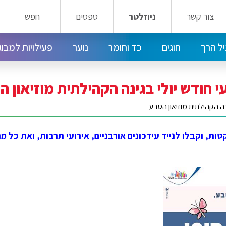
חפש
צור קשר
ניוזלטר
טפסים
ל הרך
חוגים
כד וחומר
נוער
פעילויות למבוג
חוגי ילדים במרכז טלביה - דרום רחביה
חוגים במרכז קהילתי קטמון קריית שמואל
מועדון הנוער הפלמ"ח 14
חוגים במרכז טלביה - דרום רחביה
י חודש יולי בגינה הקהילתית מוזיאון 
ינה הקהילתית מוזיאון הטבע
ת, וקבלו לנייד עידכונים אורבניים, אירועי תרבות, ואת כל 