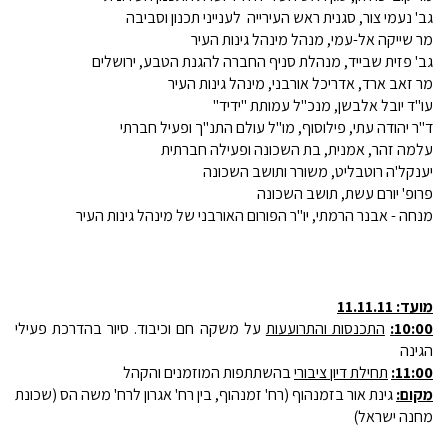
גב' נעמי צור, סגנית ראש העירייה לענייני תכנון וסביבה
מר שייקה אל-עמי, מנהל מינהל גינות העיר
גב' פזית שבייד, מנהלת סניף החברה להגנת הטבע, ירושלים
מר זאב ארד, אדריכל אורבני, מינהל גינות העיר
עו"ד יובל אלבשן, מנכ"ל עמותת "ידיד"
ד"ר יהודה עתי, פילוסוף, מו"ל עולם התנ"ך ופעיל חברתי
עלמה זהר, אמנית, בת השכונה ופעילה חברתית
יענקל'ה רוטבליט, משורר ותושב השכונה
פרופ' יורם עשת, תושב השכונה
מנחה - אבנר הרמתי, יו"ר הפורום האורבני של מינהל גינות העיר
מועד: 11.11.11
10:00:
התכנסות והתרועעות
על משקה חם וכיבוד. סיור בהדרכת פעילי
הגינה
11:00:
תחילת דיון ציבורי
בהשתתפות המוזמנים והקהל
מקום:
גינת אור בזמנהוף (רח' זמנהוף, בין רח' אגרון לרח' משה הס (שכונת
מחנה ישראל)