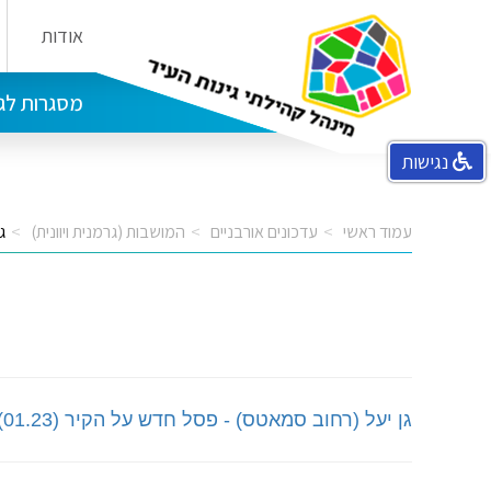
אודות
הבית בפלמ"ח מרכז קהילתי קטמון
בית יהודית מרכז קהילתי מושבות
מסגרות לגי
נגישות
עמוד ראשי
עדכונים אורבניים
המושבות (גרמנית ויוונית)
ג
גן יעל (רחוב סמאטס)
-
פסל חדש על הקיר (01.23)