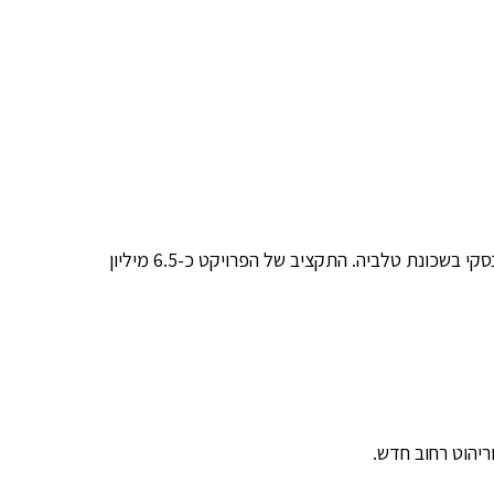
עיריית ירושלים מתכננת לחדש את הערוגות והצמחייה, תאורת הרחוב, ריהוט הרחוב וגם מזרקה חדשה בכיכר סלאמה ברחוב ז'בוטינסקי בשכונת טלביה. התקציב של הפרויקט כ-6.5 מיליון