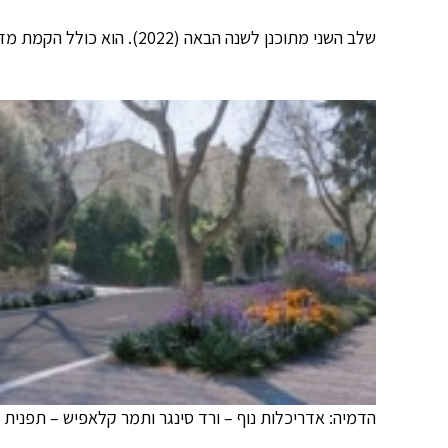
שלב השני מתוכנן לשנה הבאה (2022). הוא כולל הקמת מזרקה חדשה בכיכר סלאמה (כיכר אורד וינגייט) בצומת עם רחובות בלפור ומרכוס.
הדמיה: אדריכלות נוף – ורד סינגר ותמר קלאפיש – תפנית ת