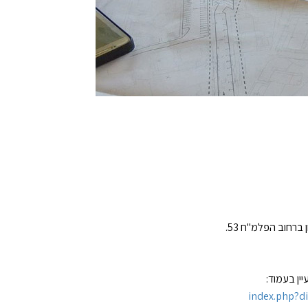
"
ח 53
.
יין בעמוד
:
index.php?d