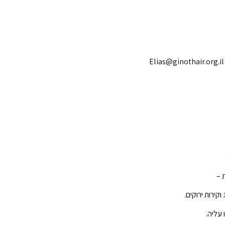
Elias@ginothair.org.il
 –
 עליה.