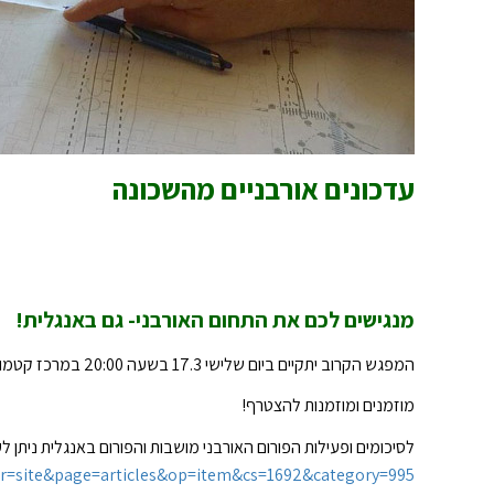
עדכונים אורבניים מהשכונה
מנגישים לכם את התחום האורבני- גם באנגלית!
המפגש הקרוב יתקיים ביום שלישי 17.3 בשעה 20:00 במרכז קטמון ברחוב הפלמ
מוזמנים ומוזמנות להצטרף
!
לסיכומים ופעילות הפורום האורבני מושבות והפורום באנגלית ניתן לע
ir=site&page=articles&op=item&cs=1692&category=995