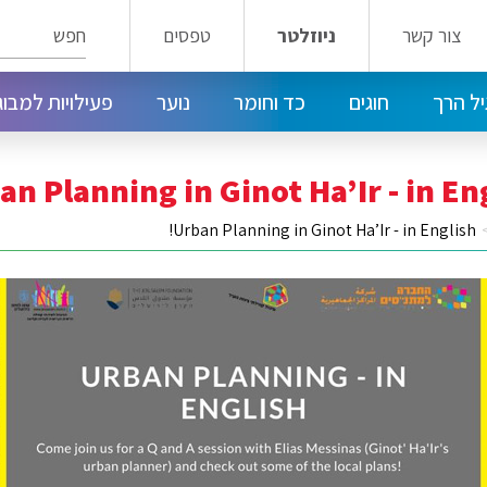
חפש
צור קשר
ניוזלטר
טפסים
ל הרך
חוגים
כד וחומר
נוער
פעילויות למבוג
חוגי ילדים במרכז טלביה - דרום רחביה
חוגים במרכז קהילתי קטמון קריית שמואל
מועדון הנוער הפלמ"ח 14
חוגים במרכז טלביה - דרום רחביה
an Planning in Ginot Ha’Ir - in Eng
Urban Planning in Ginot Ha’Ir - in English!