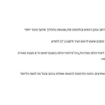
ל תכנית אב לתחבורה קו כחול-קטע רחוב עמק רפאים ובחלופות שלו,שנעשה בתהליך שיתוף ציבור ייחודי
ש לראש העיר ולסגנו ב 27 לחודש.
 לאדריכלות מודרנית,ביה"ס לאדריכלות באוניברסיטת ת״א מצגת מאירת
פה.
חרונים. ניתנה הזדמנות להפנות שאלות בכתב ובעל פה לצוות הלימוד