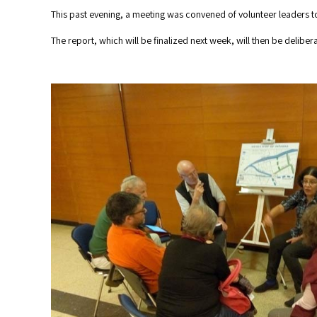
This past evening, a meeting was convened of volunteer leaders t
The report, which will be finalized next week, will then be delib