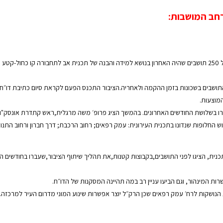
רחב המושבות:
ביום שני 14 בנובמבר 2016 התקיים בבית יהודית כינוס מרגש ומלא עניין של 250 תושבים שהיה האחרון בנושא למידה והבנה ש
ם בשכונות בזמן ההקמה ולאחריה.הציבור התכנס הפעם לקראת סיום כתיבת דו״ח מסכם שיוג
המוצעות.
קרו בשלושת החודשים האחרונים. בהמשך הציג פרופ׳ משה מרגלית,ראש קתדרת אונסק"ו
 החלופות שנדונו בתכנית העירונית: עמק רפאים; רחוב הרכבת; דרך חברון ורחוב התנו
ית, הציגו לפני התושבים,בקבוצות קטנות,את תהליך שיתוף הציבור,שעברו בחודשים הא
ות המינהור, וגם הביעו עניין רב במה תהיינה המסקנות של הדו״ח.
ת הנושקות לרח׳ עמק רפאים שכן הרק״ל יוצר אפשרות שינוע המוני מדרום העיר למרכזה.