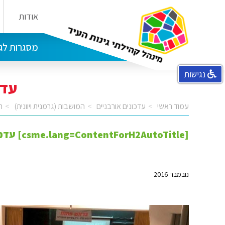
אודות
הבית בפלמ"ח מרכז קהילתי קטמון
בית יהודית מרכז קהילתי מושבות
מסגרות לגי
נגישות
עדכ
עמוד ראשי
עדכונים אורבניים
המושבות (גרמנית ויוונית)
ר
[csme.lang=ContentForH2AutoTitle] עדכון פורום תקשרות שיתוף ציבור רכבת קלה
נובמבר 2016